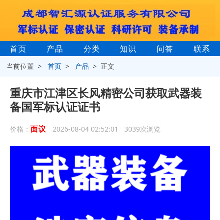
首页
产品
分类
知识
问答
联系
当前位置 >
首页
>
产品
> 正文
重庆市江津区长风精密公司获取武器装
备国军标认证证书
面议
价格：
2026-08-04 02:52:01 3039次浏览