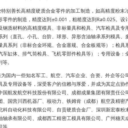
业特别善长高精度硬质合金零件的加工制造，如高精度粉末
零件的制造，精度达到±0.001，粗糙度达到Ra0.025。
及钢质材料的高精度模具、非标量具和检具、汽车检具及专
系列（直孔、小孔、台阶、球形、异形含油轴承系列模具、
量具系列（非标合金环规、合金塞规、合金板规等）；检具
汽车缸体、排气筒检具、飞机零部件检具等）；专用设备：
列等。
来为国内一些知名军工、航空、汽车企业、合资、外企等公
具及专用设备等，深受客户的信赖与厚爱，并成为其定点协
中国航发航空科技股份有限公司、成都成量集团有限责任公
团、国营川西机器厂、核动力、铁姆肯（成都）航空及精密
北科自动化科技有限公司、自贡硬质合金厂、深圳新宏泰粉
油轴承有限公司、成都西工精密工模具有限公司、广州穗天
司等。