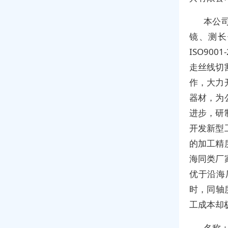
本公
镜、测长
ISO90
走丝线切
作，大力
器材，为
进步，研
开发新型
的加工精
海同类厂
优于沿海
时，同轴度
工成本却
名称