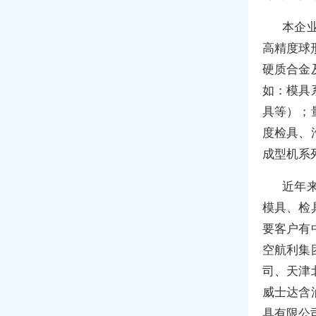
本企
高精度球形
硬质合金
如：模具
具等）；
度检具、
成型机系
近年
模具、检
要客户有
空航利集
司、天津
威士达含
具有限公