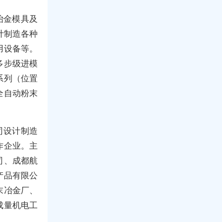
冶金模具及
设计制造各种
用设备等。
多步级进模
系列（位置
全自动粉末
司设计制造
作企业。主
司、成都航
产品有限公
末冶金厂、
成量机电工