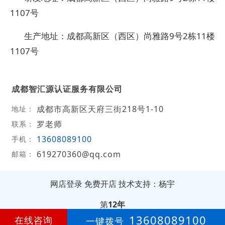
1107号
生产地址：成都高新区（西区）尚雅路9号2栋11楼
1107号
成都智汇源认证服务有限公司
成都市高新区天府三街218号1-10
地址：
罗老师
联系：
13608089100
手机：
619270360@qq.com
邮箱：
网店登录
免费开店
技术支持：杨宇
第
12年
13608089100
在线咨询
一键拨号
智汇源
渝ICP备19005035号-11